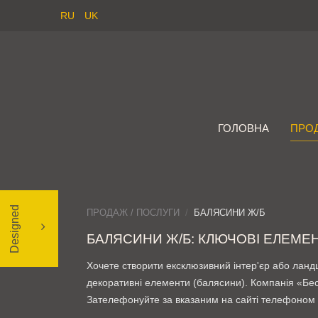
RU
UK
ГОЛОВНА
ПРОД
D
e
s
i
g
n
e
d
ПРОДАЖ / ПОСЛУГИ
БАЛЯСИНИ Ж/Б
БАЛЯСИНИ Ж/Б: КЛЮЧОВІ ЕЛЕМЕ
Хочете створити ексклюзивний інтер'єр або ланд
декоративні елементи (балясини). Компанія «Бест
Зателефонуйте за вказаним на сайті телефоном і