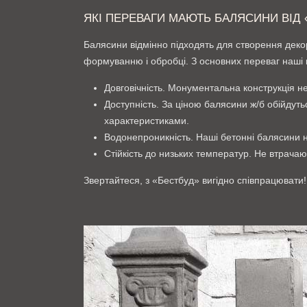
ЯКІ ПЕРЕВАГИ МАЮТЬ БАЛЯСИНИ ВІД 
Балясини відмінно підходять для створення декору
формуванню і обробці. З основних переваг наші к
Довговічність. Монументальна конструкція н
Доступність. За ціною балясини ж/б обійдут
характеристиками.
Водонепроникність. Наші бетонні балясини н
Стійкість до низьких температур. Не втрачают
Звертайтеся, з «Бестбуд» вигідно співпрацювати!