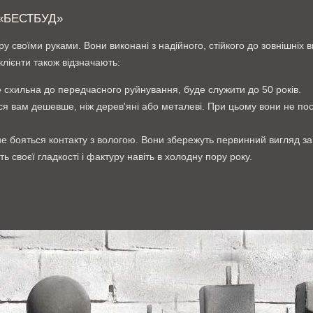
«БЕСТБУД»
 своїми руками. Вони виконані з надійного, стійкого до зовнішніх вп
лієнти також відзначають:
е схильна до передчасного руйнування, буде служити до 50 років.
ься вам дешевше, ніж дерев'яні або металеві. При цьому вони не п
е бояться контакту з вологою. Вони збережуть первинний вигляд за
ь своєї гладкості і фактуру навіть в холодну пору року.