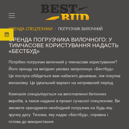
ОРЕНДА СПЕЦТЕХНІКИ
ПОГРУЗЧИК ВИЛОЧНИЙ
ОРЕНДА ПОГРУЗЧИКА ВИЛОЧНОГО: У
ТИМЧАСОВЕ КОРИСТУВАННЯ НАДАСТЬ
«БЕСТБУД»
Потрібен погрузчик вилочний у тимчасове користування?
Його оренду на вигідних умовах запропонує «Бестбуд».
Ця послуга обійдеться вам набагато дешевше, ніж покупка
механізму. Це ідеальний варіант на нетривалий період.
Компанія спеціалізується на виготовленні бетонних
виробів, а також наданні в прокат сучасної спецтехніки. Ви
зможете орендувати необхідний погрузчик на будь-яку
зручну дату. Техніка, яку надає «Бестбуд», справна і
готова до використання.